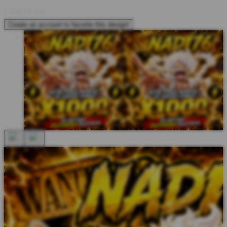
I
IDR10,000
Create an account to favorite this design!