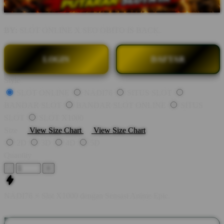
BY:
SLOT ONLINE X SEO OBITO IS BACK.
LOGIN
DAFTAR
Style
SLOT ONLINE
NADI76
SITUS SLOT
BANDAR SLOT
BANDAR SLOT ONLINE
SITUS
SLOT
SLOT X1000
Size
View Size Chart
View Size Chart
2D
3D
4D
5D
Quantity
-
+
NADI76 ⚡ Slot X1000 dengan Sensasi Anime Epic.