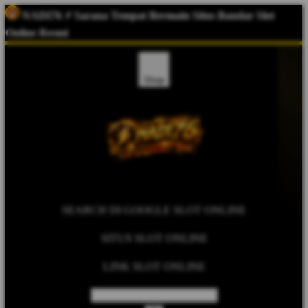
NADI76
⚡ Sarana Tempat Bermain Situs Bandar Slot
Online Resmi
Shop
SEARCH DI GOOGLE SLOT ONLINE
SITUS SLOT ONLINE
LINK SLOT ONLINE