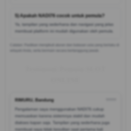
5) Apakah NADI76 cocok untuk pemula?
Ya, tampilan yang sederhana dan navigasi yang jelas
membuat platform ini mudah digunakan oleh pemula.
Catatan: Pastikan mengikuti aturan dan batasan usia yang berlaku di
wilayah Anda, serta bermain secara bertanggung jawab.
Testimoni Pemain SLOT
ONLINE
RIMURU, Bandung
?????
Pengalaman saya menggunakan NADI76 cukup
memuaskan karena sistemnya stabil dan mudah
diakses kapan saja. Tampilan yang sederhana juga
membuat saya tidak kesulitan saat pertama kali