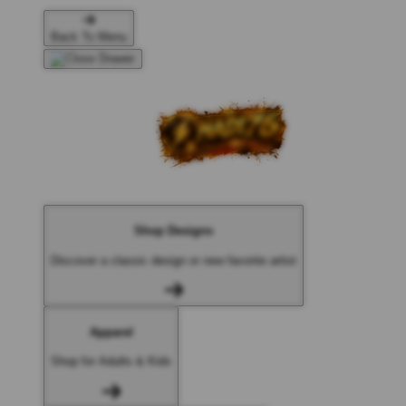
Back To Menu
Shop Designs
Discover a classic design or new favorite artist
Apparel
Shop for Adults & Kids